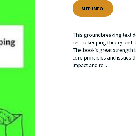
MER INFO!
This groundbreaking text de
recordkeeping theory and it
The book’s great strength is
core principles and issues t
impact and re…