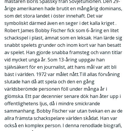
mästaren Boris Spassky från Sovjetunionen. Den 29-
årige amerikanen hade brutit en mångårig dominans,
som det stora landet i öster innehaft. Det var
symboliskt därmed även en seger i det kalla kriget .
Robert James Bobby Fischer fick som 6-åring en litet
schackspel i plast, ämnat som en leksak. Han lärde sig
snabbt spelets grunder och inom kort var han besatt
av spelet. Han gjorde snabba framsteg och vann titlar
vid mycket unga år. Som 13-åring uppgav han
självsäkert för en journalist, att hans mål var att bli
bäst i världen. 1972 var målet nått.Till allas förvåning
slutade han då att spela och den en gång
världsberömde personen föll under många år i
glömska. Ett par decennier senare dök han åter upp i
offentlighetens ljus, då i mindre smickrande
sammanhang. Bobby Fischer var utan tvekan en av de
allra främsta schackspelare världen skådat. Han var
också en komplex person. I denna renodlade biografi,