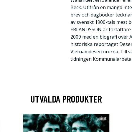
Wallander, en Salander elle
Beck. Utifrån en mängd inter
brev och dagböcker tecknar
av svenskt 1900-tals mest 
ERLANDSSON är författare o
2009 med en biografi över A
historiska reportaget Dese
Vietnamdesertörerna. Till v
tidningen Kommunalarbeta
UTVALDA PRODUKTER