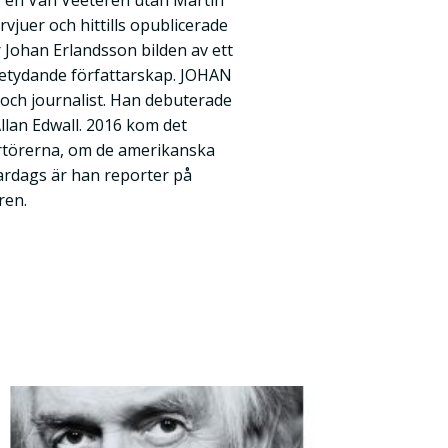
r en Van Veeteren utan Martin
vjuer och hittills opublicerade
 Johan Erlandsson bilden av ett
betydande författarskap. JOHAN
ch journalist. Han debuterade
llan Edwall. 2016 kom det
rtörerna, om de amerikanska
ardags är han reporter på
ren.