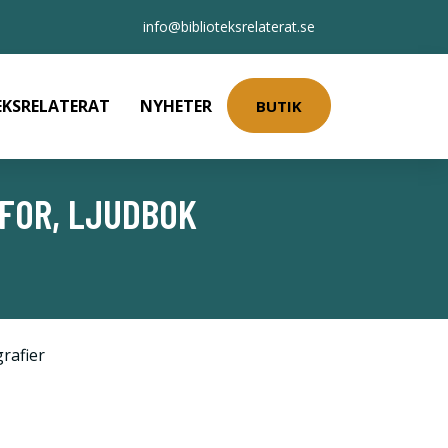
info@biblioteksrelaterat.se
EKSRELATERAT
NYHETER
BUTIK
FOR, LJUDBOK
rafier