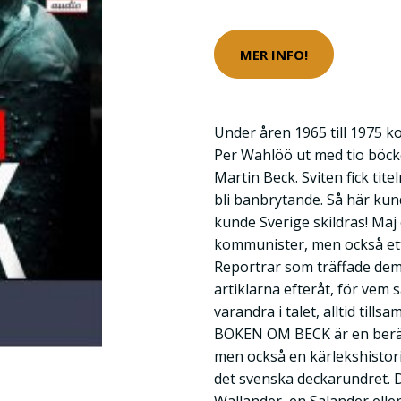
MER INFO!
Under åren 1965 till 1975 k
Per Wahlöö ut med tio böc
Martin Beck. Sviten fick tit
bli banbrytande. Så här kun
kunde Sverige skildras! Maj
kommunister, men också ett 
Reportrar som träffade dem 
artiklarna efteråt, för vem 
varandra i talet, alltid till
BOKEN OM BECK är en berätt
men också en kärlekshistor
det svenska deckarundret. D