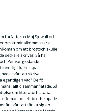
om författarna Maj Sjöwall och
ker om kriminalkommissarie
elnRoman om ett brottoch skulle
de deckare skrivas! Så här
 och Per var glödande
innerligt kärlekspar.
hade svårt att skriva
sa egentligen vad? De föll
sammans, alltid sammanflätade. Så
else om litteraturhistoria,
ia. Roman om ett brottskapade
et är svårt att tänka sig en