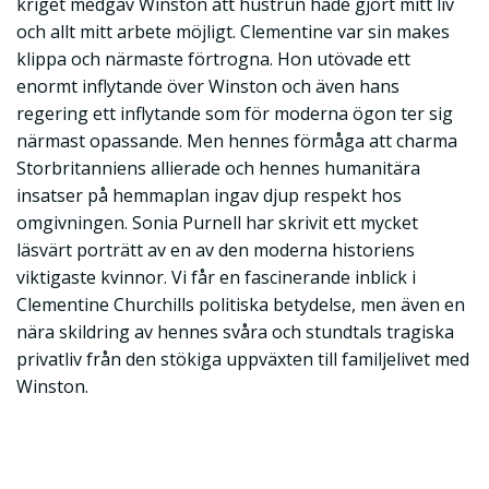
kriget medgav Winston att hustrun hade gjort mitt liv
och allt mitt arbete möjligt. Clementine var sin makes
klippa och närmaste förtrogna. Hon utövade ett
enormt inflytande över Winston och även hans
regering ett inflytande som för moderna ögon ter sig
närmast opassande. Men hennes förmåga att charma
Storbritanniens allierade och hennes humanitära
insatser på hemmaplan ingav djup respekt hos
omgivningen. Sonia Purnell har skrivit ett mycket
läsvärt porträtt av en av den moderna historiens
viktigaste kvinnor. Vi får en fascinerande inblick i
Clementine Churchills politiska betydelse, men även en
nära skildring av hennes svåra och stundtals tragiska
privatliv från den stökiga uppväxten till familjelivet med
Winston.