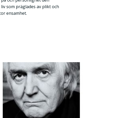
rpa och personlighet den
 liv som präglades av plikt och
tor ensamhet.