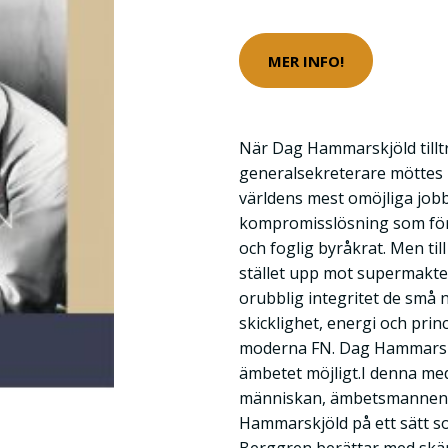
MER INFO!
När Dag Hammarskjöld tillt
generalsekreterare möttes 
världens mest omöjliga jobb
kompromisslösning som för
och foglig byråkrat. Men till
stället upp mot supermakte
orubblig integritet de små 
skicklighet, energi och pri
moderna FN. Dag Hammarskj
ämbetet möjligt.I denna me
människan, ämbetsmannen 
Hammarskjöld på ett sätt so