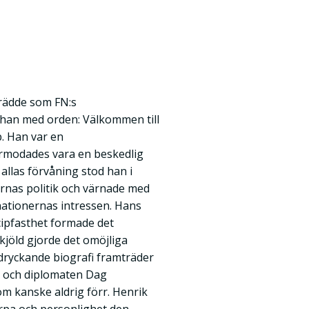
rädde som FN:s
han med orden: Välkommen till
. Han var en
modades vara en beskedlig
 allas förvåning stod han i
rnas politik och värnade med
nationernas intressen. Hans
ncipfasthet formade det
öld gjorde det omöjliga
dryckande biografi framträder
och diplomaten Dag
m kanske aldrig förr. Henrik