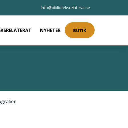
info@biblioteksrelaterat.se
EKSRELATERAT
NYHETER
BUTIK
ografier