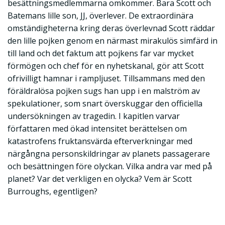
besättningsmedlemmarna omkommer. Bara Scott och
Batemans lille son, JJ, överlever. De extraordinära
omständigheterna kring deras överlevnad Scott räddar
den lille pojken genom en närmast mirakulös simfärd in
till land och det faktum att pojkens far var mycket
förmögen och chef för en nyhetskanal, gör att Scott
ofrivilligt hamnar i rampljuset. Tillsammans med den
föräldralösa pojken sugs han upp i en malström av
spekulationer, som snart överskuggar den officiella
undersökningen av tragedin. I kapitlen varvar
författaren med ökad intensitet berättelsen om
katastrofens fruktansvärda efterverkningar med
närgångna personskildringar av planets passagerare
och besättningen före olyckan. Vilka andra var med på
planet? Var det verkligen en olycka? Vem är Scott
Burroughs, egentligen?