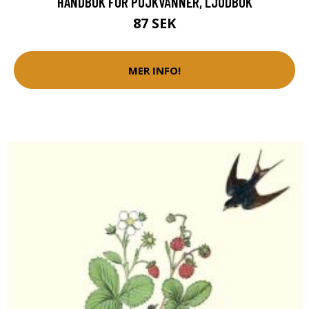
HANDBOK FÖR POJKVÄNNER, LJUDBOK
87 SEK
MER INFO!