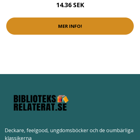
14.36 SEK
MER INFO!
Deckare, feelgood, ungdomsböcker och de oumbärliga
klassikerna