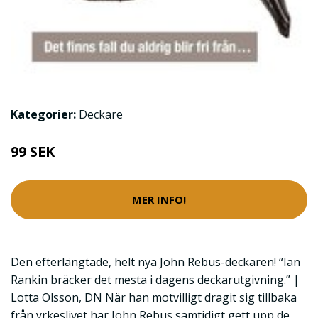
Kategorier:
Deckare
99 SEK
MER INFO!
Den efterlängtade, helt nya John Rebus-deckaren! “Ian
Rankin bräcker det mesta i dagens deckarutgivning.” |
Lotta Olsson, DN När han motvilligt dragit sig tillbaka
från yrkeslivet har John Rebus samtidigt gett upp de