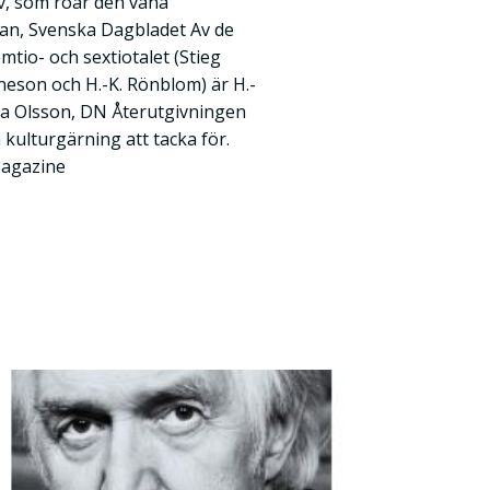
v, som roar den vana
an, Svenska Dagbladet Av de
emtio- och sextiotalet (Stieg
neson och H.-K. Rönblom) är H.-
tta Olsson, DN Återutgivningen
kulturgärning att tacka för.
Magazine