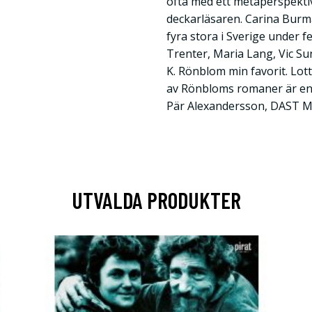
ofta med ett metaperspekti
deckarläsaren. Carina Burm
fyra stora i Sverige under f
Trenter, Maria Lang, Vic Su
K. Rönblom min favorit. Lo
av Rönbloms romaner är en 
Pär Alexandersson, DAST 
UTVALDA PRODUKTER