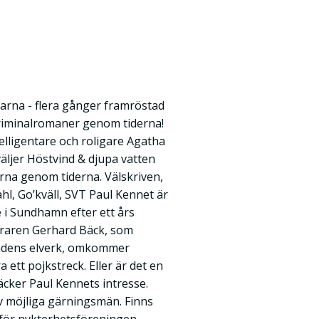
arna - flera gånger framröstad
riminalromaner genom tiderna!
elligentare och roligare Agatha
väljer Höstvind & djupa vatten
arna genom tiderna. Välskriven,
hl, Go’kväll, SVT Paul Kennet är
e i Sundhamn efter ett års
ivraren Gerhard Bäck, som
tadens elverk, omkommer
a ett pojkstreck. Eller är det en
cker Paul Kennets intresse.
v möjliga gärningsmän. Finns