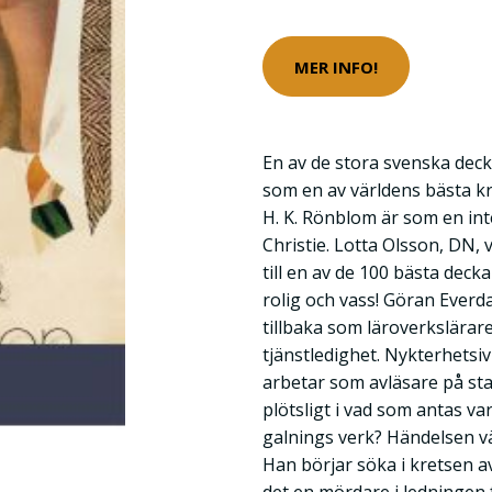
MER INFO!
En av de stora svenska deck
som en av världens bästa k
H. K. Rönblom är som en int
Christie. Lotta Olsson, DN, 
till en av de 100 bästa deck
rolig och vass! Göran Everda
tillbaka som läroverkslärar
tjänstledighet. Nykterhets
arbetar som avläsare på s
plötsligt i vad som antas var
galnings verk? Händelsen vä
Han börjar söka i kretsen a