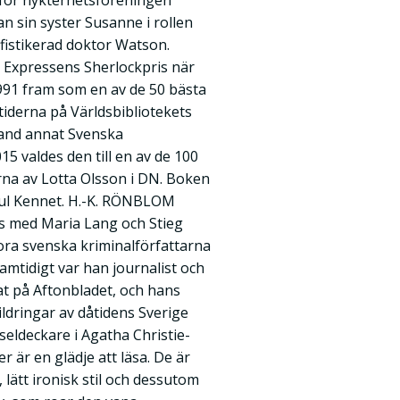
 för nykterhetsföreningen
an sin syster Susanne i rollen
ofistikerad doktor Watson.
k Expressens Sherlockpris när
991 fram som en av de 50 bästa
derna på Världsbibliotekets
land annat Svenska
5 valdes den till en av de 100
na av Lotta Olsson i DN. Boken
aul Kennet. H.-K. RÖNBLOM
ns med Maria Lang och Stieg
tora svenska kriminalförfattarna
Samtidigt var han journalist och
at på Aftonbladet, och hans
ildringar av dåtidens Sverige
eldeckare i Agatha Christie-
 är en glädje att läsa. De är
 lätt ironisk stil och dessutom