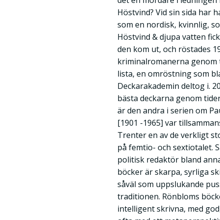
det en mördare i ledningen
Höstvind? Vid sin sida har h
som en nordisk, kvinnlig, s
Höstvind & djupa vatten fic
den kom ut, och röstades 1
kriminalromanerna genom ti
lista, en omröstning som b
Deckarakademin deltog i. 201
bästa deckarna genom tider
är den andra i serien om P
[1901 -1965] var tillsamma
Trenter en av de verkligt s
på femtio- och sextiotalet. 
politisk redaktör bland ann
böcker är skarpa, syrliga sk
såväl som uppslukande puss
traditionen. Rönbloms böcker
intelligent skrivna, med god,