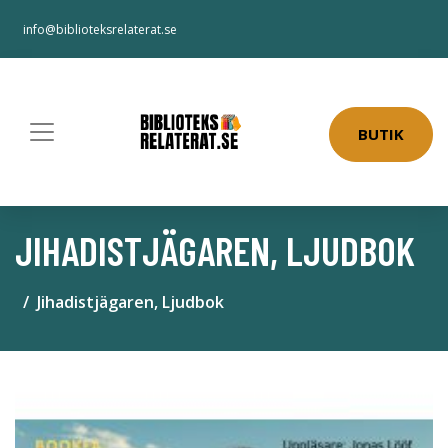
info@biblioteksrelaterat.se
BUTIK
JIHADISTJÄGAREN, LJUDBOK
Jihadistjägaren, Ljudbok