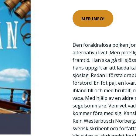
MER INFO!
Den föräldralösa pojken Jo
alternativ i livet. Men plöt
framtid. Han ska gå till sjö
hans uppgift är att ladda k
sjöslag. Redan i första drab
förstörd. En fot paj, en kva
ibland till och med brutalt,
växa. Med hjälp av en äldre 
segelsömmare. Vem vet vad
kommer föra med sig. Kansk
Rein Westerbusch Norberg, f
svensk skribent och författ