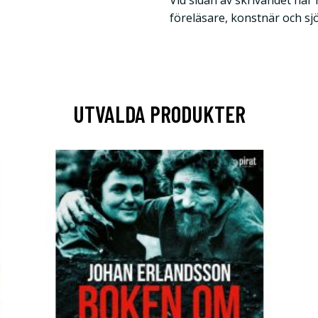
Vid sidan av skrivandet har
föreläsare, konstnär och s
UTVALDA PRODUKTER