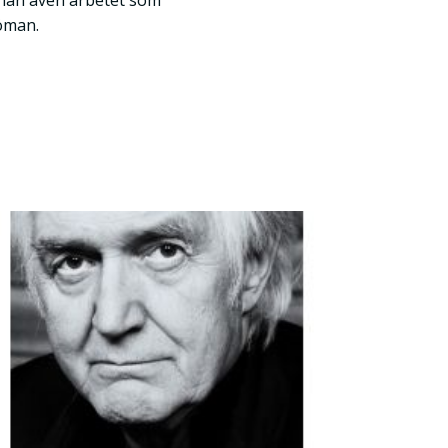
 han även arbetet som
jöman.