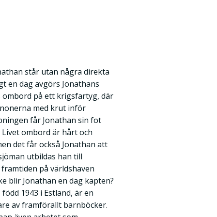
nathan står utan några direkta
sligt en dag avgörs Jonathans
ss ombord på ett krigsfartyg, där
anonerna med krut inför
bningen får Jonathan sin fot
r. Livet ombord är hårt och
 men det får också Jonathan att
sjöman utbildas han till
 framtiden på världshaven
e blir Jonathan en dag kapten?
ödd 1943 i Estland, är en
are av framförallt barnböcker.