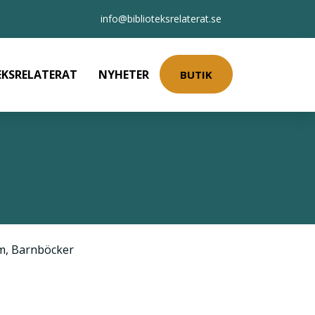
info@biblioteksrelaterat.se
EKSRELATERAT
NYHETER
BUTIK
m
,
Barnböcker