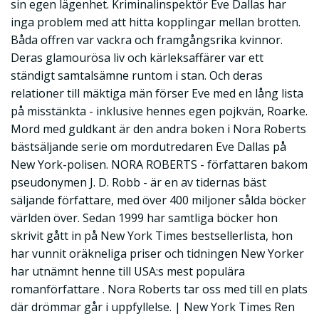
sin egen lägenhet. Kriminalinspektör Eve Dallas har
inga problem med att hitta kopplingar mellan brotten.
Båda offren var vackra och framgångsrika kvinnor.
Deras glamourösa liv och kärleksaffärer var ett
ständigt samtalsämne runtom i stan. Och deras
relationer till mäktiga män förser Eve med en lång lista
på misstänkta - inklusive hennes egen pojkvän, Roarke.
Mord med guldkant är den andra boken i Nora Roberts
bästsäljande serie om mordutredaren Eve Dallas på
New York-polisen. NORA ROBERTS - författaren bakom
pseudonymen J. D. Robb - är en av tidernas bäst
säljande författare, med över 400 miljoner sålda böcker
världen över. Sedan 1999 har samtliga böcker hon
skrivit gått in på New York Times bestsellerlista, hon
har vunnit oräkneliga priser och tidningen New Yorker
har utnämnt henne till USA:s mest populära
romanförfattare . Nora Roberts tar oss med till en plats
där drömmar går i uppfyllelse. | New York Times Ren