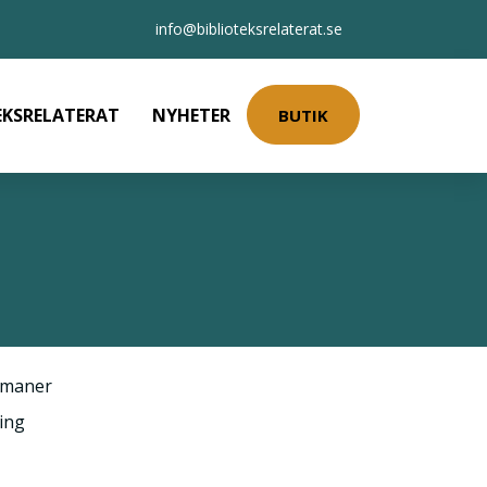
info@biblioteksrelaterat.se
EKSRELATERAT
NYHETER
BUTIK
maner
ing