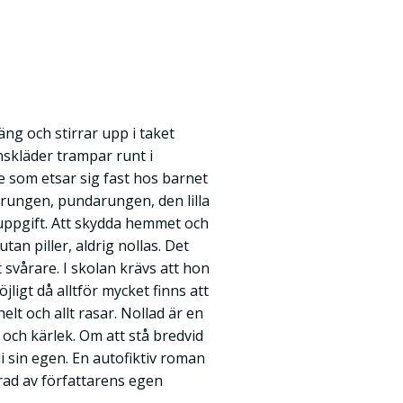
ng och stirrar upp i taket
skläder trampar runt i
e som etsar sig fast hos barnet
orungen, pundarungen, den lilla
uppgift. Att skydda hemmet och
utan piller, aldrig nollas. Det
t svårare. I skolan krävs att hon
ligt då alltför mycket finns att
helt och allt rasar. Nollad är en
 och kärlek. Om att stå bredvid
i sin egen. En autofiktiv roman
erad av författarens egen