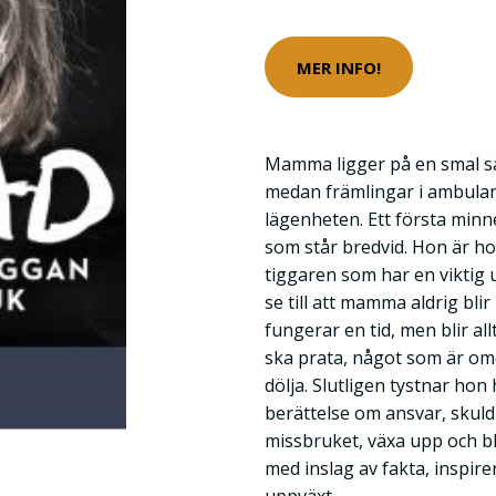
MER INFO!
Mamma ligger på en smal sä
medan främlingar i ambulan
lägenheten. Ett första minn
som står bredvid. Hon är h
tiggaren som har en viktig 
se till att mamma aldrig blir 
fungerar en tid, men blir all
ska prata, något som är omöj
dölja. Slutligen tystnar hon 
berättelse om ansvar, skuld
missbruket, växa upp och bl
med inslag av fakta, inspir