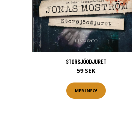
STORSJÖODJURET
59 SEK
MER INFO!