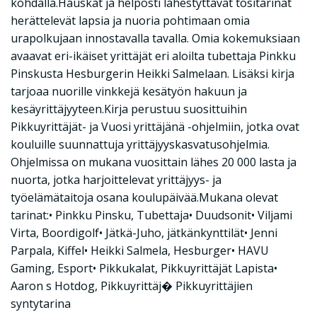
kohdalla.Hauskat ja helposti lähestyttävät tositarinat
herättelevät lapsia ja nuoria pohtimaan omia
urapolkujaan innostavalla tavalla. Omia kokemuksiaan
avaavat eri-ikäiset yrittäjät eri aloilta tubettaja Pinkku
Pinskusta Hesburgerin Heikki Salmelaan. Lisäksi kirja
tarjoaa nuorille vinkkejä kesätyön hakuun ja
kesäyrittäjyyteen.Kirja perustuu suosittuihin
Pikkuyrittäjät- ja Vuosi yrittäjänä -ohjelmiin, jotka ovat
kouluille suunnattuja yrittäjyyskasvatusohjelmia.
Ohjelmissa on mukana vuosittain lähes 20 000 lasta ja
nuorta, jotka harjoittelevat yrittäjyys- ja
työelämätaitoja osana koulupäivää.Mukana olevat
tarinat:• Pinkku Pinsku, Tubettaja• Duudsonit• Viljami
Virta, Boordigolf• Jätkä-Juho, jätkänkynttilät• Jenni
Parpala, Kiffel• Heikki Salmela, Hesburger• HAVU
Gaming, Esport• Pikkukalat, Pikkuyrittäjät Lapista•
Aaron s Hotdog, Pikkuyrittäj� Pikkuyrittäjien
syntytarina