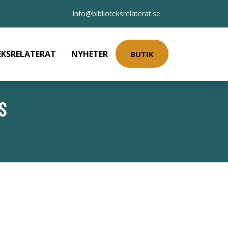
info@biblioteksrelaterat.se
EKSRELATERAT
NYHETER
BUTIK
S