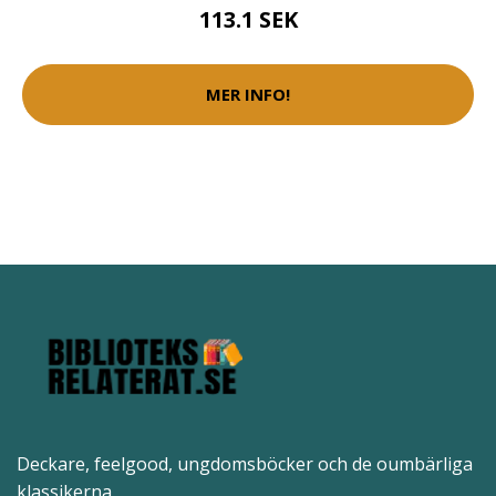
113.1 SEK
MER INFO!
Deckare, feelgood, ungdomsböcker och de oumbärliga
klassikerna