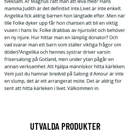
tveksam. Är Magnus rätt man att leva med? Hans
mamma Judith är det definitivt inte.Livet är inte enkelt.
Angelika fick aldrig barnen hon längtade efter. Men när
lille Folke dyker upp får hon chansen att bli en viktig
vuxen i hans liv. Folke drabbas av njursvikt och behöver
en ny njure. Hur hittar man en lämplig donator? Och
vad svarar man ett barn som ställer viktiga frågor om
döden?Angelika och hennes systrar driver varsin
frisersalong på Gotland, men under ytan pågår en
annan verksamhet: Att hjälpa människor hitta kärleken.
Vem just du hamnar bredvid på Salong d Amour är inte
en slump, det är ett arrangerat möte. Det är aldrig för
sent att hitta kärleken i livet. Välkommen in.
UTVALDA PRODUKTER