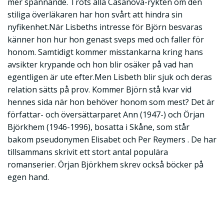
mer spännande. Trots alla Casanova-rykten om den
stiliga överläkaren har hon svårt att hindra sin
nyfikenhet.När Lisbeths intresse för Björn besvaras
känner hon hur hon genast sveps med och faller för
honom. Samtidigt kommer misstankarna kring hans
avsikter krypande och hon blir osäker på vad han
egentligen är ute efter.Men Lisbeth blir sjuk och deras
relation sätts på prov. Kommer Björn stå kvar vid
hennes sida när hon behöver honom som mest? Det är
författar- och översättarparet Ann (1947-) och Örjan
Björkhem (1946-1996), bosatta i Skåne, som står
bakom pseudonymen Elisabet och Per Reymers . De har
tillsammans skrivit ett stort antal populära
romanserier. Örjan Björkhem skrev också böcker på
egen hand.