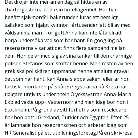
Det dröjer inte mer än en dag så hittas en av
chartergästerna död i sin hotellägenhet. Har han
begått självmord? I bakgrunden lurar ett hemligt
sällskap som hjälpt kvinnor i årtusenden att bli av med
våldsamma män - för gott.Anna kan inte låta bli att
börja undersöka vad som har hänt. En googling på
resenärerna visar att det finns flera samband mellan
dem. Hon delar med sig av sina tankar till den charmige
polisen Stefanos som stöttar henne. Men resten av den
grekiska poliskåren uppmanar henne att sluta gräva i
det som har hänt. Kan Anna släppa saken, eller är hon
faktiskt mördaren på spåren? Systrarna på Kreta har
tidigare utgivits under titeln Olyckssystrar. Anna-Maria
Ekblad växte upp i Västernorrland men idag bor hon i
Stockholm. På grund av sitt förflutna som reseledare
har hon bott i Grekland, Turkiet och Egypten. Efter 25
år lämnade hon resebranschen och arbetar idag som
HR Generalist på ett utbildningsföretag.På en skrivresa