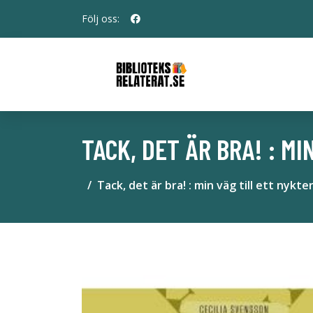
Följ oss:
TACK, DET ÄR BRA! : M
Tack, det är bra! : min väg till ett nykter