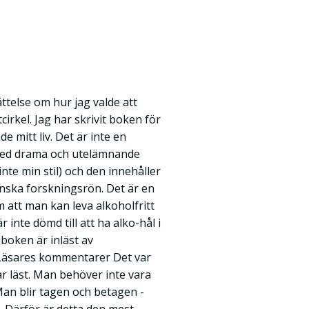
ättelse om hur jag valde att
cirkel. Jag har skrivit boken för
e mitt liv. Det är inte en
d med drama och utelämnande
inte min stil) och den innehåller
inska forskningsrön. Det är en
att man kan leva alkoholfritt
 inte dömd till att ha alko-hål i
dboken är inläst av
 Läsares kommentarer Det var
r läst. Man behöver inte vara
 Man blir tagen och betagen -