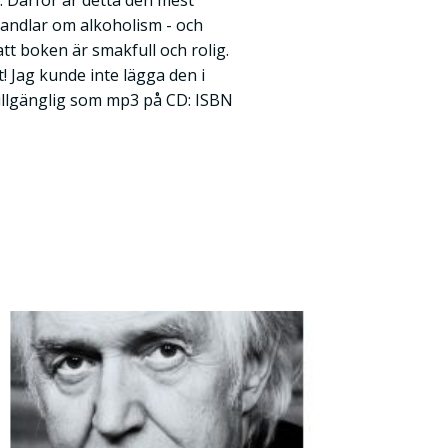
a. Därför är detta den mest
handlar om alkoholism - och
att boken är smakfull och rolig.
t! Jag kunde inte lägga den i
 tillgänglig som mp3 på CD: ISBN