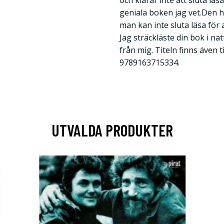
och klarar inte att sluta läs
geniala boken jag vet.Den 
man kan inte sluta läsa för 
Jag sträckläste din bok i nat
från mig. Titeln finns även
9789163715334.
UTVALDA PRODUKTER