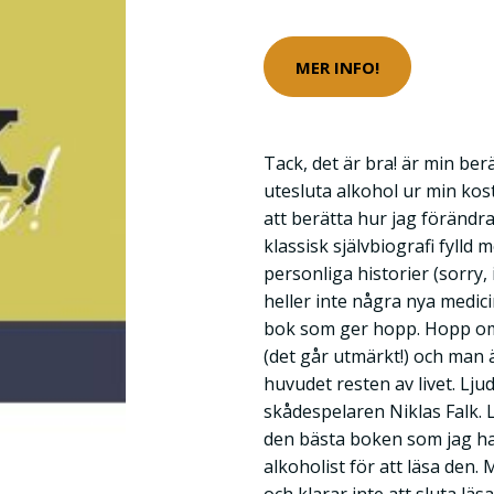
MER INFO!
Tack, det är bra! är min ber
utesluta alkohol ur min kost
att berätta hur jag förändrad
klassisk självbiografi fyll
personliga historier (sorry, 
heller inte några nya medic
bok som ger hopp. Hopp om 
(det går utmärkt!) och man är
huvudet resten av livet. Lju
skådespelaren Niklas Falk.
den bästa boken som jag ha
alkoholist för att läsa den.