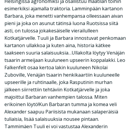
Helsingissä agronomiksi ja osallistuu maatilan töihin
esimerkiksi ajamalla traktoria. Lamminpään kartanon
Barbara, joka menetti vanhempansa olleessaan aivan
pieni ja joka on asunut tätinsä luona Ruotsissa siitä
asti, on tulossa jokakesäiselle vierailulleen
Kotkatjärvelle. Tuuli ja Barbara innostuvat penkomaan
kartanon ullakkoa ja kuten aina, historia kätkee
taakseen suuria salaisuuksia…Ullakolta löytyy Venäjän
tsaarin armeijaan kuuluneen upseerin koppalakki. Leo
Falkenfelt osaa kertoa lakin kuuluneen Nikolai
Zuboville, Venäjän tsaarin henkikaartiin kuuluneelle
upseerille ja ruhtinaalle, joka Rasputinin murhan
jälkeen siirrettiin tehtäviin Kotkatjärvelle ja joka
majoittui Barbaran vanhempien talossa. Miten
erikoinen löytö!Kun Barbaran tumma ja komea veli
Alexander saapuu Pariisista mukanaan salaperäisiä
tuliaisia, lisää salaisuuksia nousee pintaan.
Tammimäen Tuuli ei voi vastustaa Alexanderin