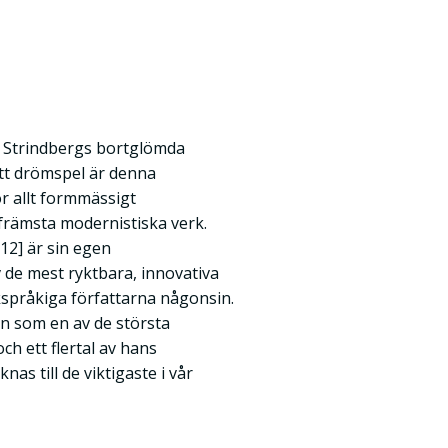
s Strindbergs bortglömda
tt drömspel är denna
r allt formmässigt
främsta modernistiska verk.
12] är sin egen
v de mest ryktbara, innovativa
språkiga författarna någonsin.
an som en av de största
ch ett flertal av hans
nas till de viktigaste i vår