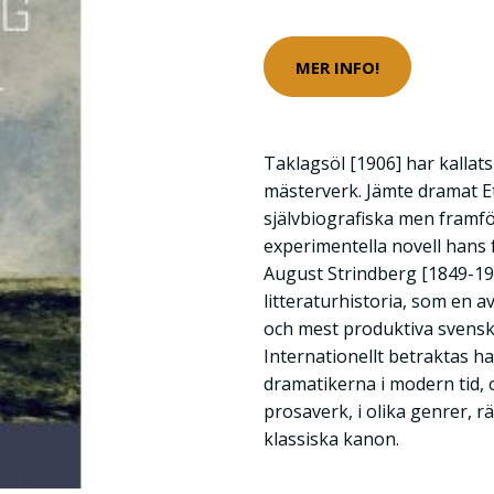
MER INFO!
Taklagsöl [1906] har kallat
mästerverk. Jämte dramat E
självbiografiska men framfö
experimentella novell hans 
August Strindberg [1849-19
litteraturhistoria, som en a
och mest produktiva svensk
Internationellt betraktas h
dramatikerna i modern tid, o
prosaverk, i olika genrer, räk
klassiska kanon.