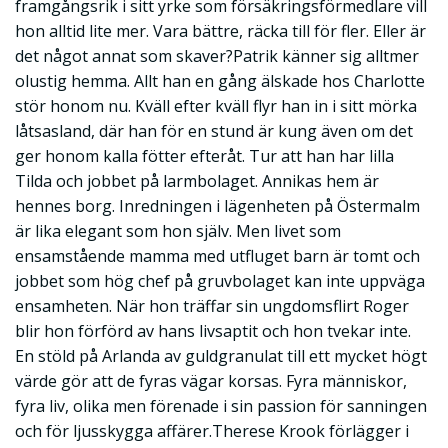
framgångsrik i sitt yrke som försäkringsförmedlare vill
hon alltid lite mer. Vara bättre, räcka till för fler. Eller är
det något annat som skaver?Patrik känner sig alltmer
olustig hemma. Allt han en gång älskade hos Charlotte
stör honom nu. Kväll efter kväll flyr han in i sitt mörka
låtsasland, där han för en stund är kung även om det
ger honom kalla fötter efteråt. Tur att han har lilla
Tilda och jobbet på larmbolaget. Annikas hem är
hennes borg. Inredningen i lägenheten på Östermalm
är lika elegant som hon själv. Men livet som
ensamstående mamma med utfluget barn är tomt och
jobbet som hög chef på gruvbolaget kan inte uppväga
ensamheten. När hon träffar sin ungdomsflirt Roger
blir hon förförd av hans livsaptit och hon tvekar inte.
En stöld på Arlanda av guldgranulat till ett mycket högt
värde gör att de fyras vägar korsas. Fyra människor,
fyra liv, olika men förenade i sin passion för sanningen
och för ljusskygga affärer.Therese Krook förlägger i