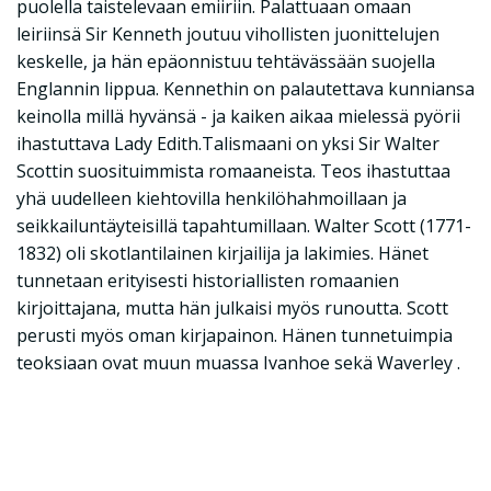
puolella taistelevaan emiiriin. Palattuaan omaan
leiriinsä Sir Kenneth joutuu vihollisten juonittelujen
keskelle, ja hän epäonnistuu tehtävässään suojella
Englannin lippua. Kennethin on palautettava kunniansa
keinolla millä hyvänsä - ja kaiken aikaa mielessä pyörii
ihastuttava Lady Edith.Talismaani on yksi Sir Walter
Scottin suosituimmista romaaneista. Teos ihastuttaa
yhä uudelleen kiehtovilla henkilöhahmoillaan ja
seikkailuntäyteisillä tapahtumillaan. Walter Scott (1771-
1832) oli skotlantilainen kirjailija ja lakimies. Hänet
tunnetaan erityisesti historiallisten romaanien
kirjoittajana, mutta hän julkaisi myös runoutta. Scott
perusti myös oman kirjapainon. Hänen tunnetuimpia
teoksiaan ovat muun muassa Ivanhoe sekä Waverley .