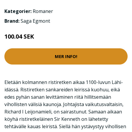
Kategorier:
Romaner
Brand:
Saga Egmont
100.04 SEK
MER INFO!
Eletään kolmannen ristiretken aikaa 1100-luvun Lähi-
idässä. Ristiretken sankareiden leirissä kuohuu, eikä
edes pyhän sanan levittäminen riitä hillitsemään
vihollisten välisiä kaunoja. Johtajista vaikutusvaltaisin,
Richard I Leijonamieli, on sairastunut. Samaan aikaan
köyhä ristiretkeläinen Sir Kenneth on lähetetty
tehtävälle kauas leiristä. Siellä hän ystävystyy vihollisen