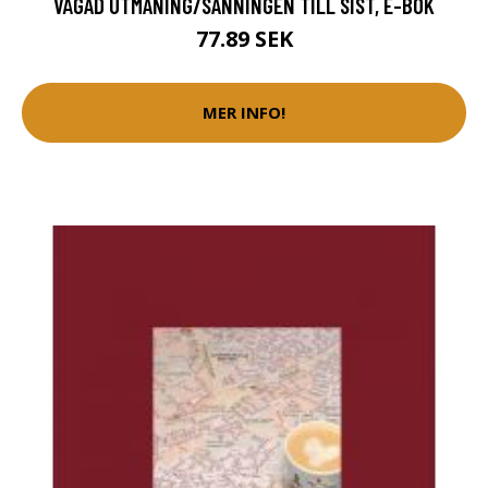
VÅGAD UTMANING/SANNINGEN TILL SIST, E-BOK
77.89 SEK
MER INFO!