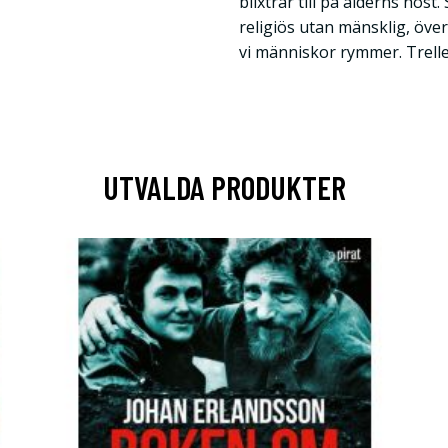
blixtrar till på ålderns höst.
religiös utan mänsklig, öve
vi människor rymmer. Trell
UTVALDA PRODUKTER