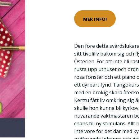
MER INFO!
Den före detta svärdslukar
sitt tivoliliv bakom sig och f
Österlen. För att inte bli r
rusta upp uthuset och ordn
rosa fönster och ett piano 
ett dyrbart fynd. Tangokurs
med en brokig skara åter
Kerttu fått liv omkring sig 
skulle hon kunna bli kyrko
nuvarande vaktmästaren börja
chans till ny stimulans. Allt
inte vore för det där med 