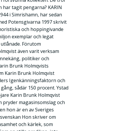
 försvunna kollekten. De tror
som har tagit pengarna? KARIN
44 i Simrishamn, har sedan
med Potensgivarna 1997 skrivit
oristiska och hoppingivande
 miljon exemplar och legat
t utlånade. Förutom
olmqvist även varit verksam
nnekäng, politiker och
arin Brunk Holmqvists
om Karin Brunk Holmqvist
! Allers Igenkänningsfaktorn och
n gång, sådär 150 procent. Ystad
jare Karin Brunk Holmqvist
som pryder magasinsomslag och
Men hon är en av Sveriges
Sydsvenskan Hon skriver om
ensamhet och kärlek, som