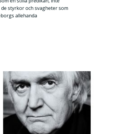
 Som en stilla predikan, inte
r de styrkor och svagheter som
eborgs allehanda