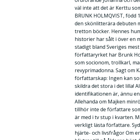
ordförande Johanna och den
väl inte att det är Kerttu 
BRUNK HOLMQVIST, född 19
den skönlitterära debuten 
tretton böcker. Hennes hum
historier har sålt i över en
stadigt bland Sveriges mes
författaryrket har Brunk H
som socionom, trollkarl, ma
revyprimadonna. Sagt om K
författarskap: Ingen kan s
skildra det stora i det lilla
identifikationen är, ännu e
Allehanda om Majken minrö
tillhör inte de författare 
är med i tv stup i kvarten. 
verkligt lästa författare. 
hjärte- och livsfrågor Om 