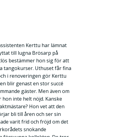
assistenten Kerttu har lämnat
lyttat till lugna Brösarp på
astlös bestämmer hon sig för att
a tangokurser. Uthuset får fina
och i renoveringen gör Kerttu
en blir genast en stor succé
kommande gäster. Men även om
är hon inte helt nöjd. Kanske
vaktmästare? Hon vet att den
r bli till åren och ser sin
 hade varit frid och fröjd om det
kyrkorådets snokande