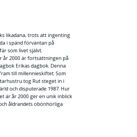
ks likadana, trots att ingenting
da i spänd förväntan på
är som livet självt.
är år 2000 är fortsättningen på
dagbok Erikas dagbok. Denna
am till millennieskiftet. Som
arhustru tog Rut steget in i
ärld och disputerade 1987. Hur
et är år 2000 ger en unik inblick
 och åldrandets obönhörliga