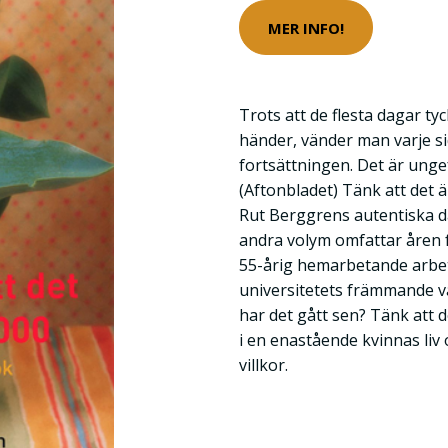
MER INFO!
Trots att de flesta dagar tyc
händer, vänder man varje si
fortsättningen. Det är ungef
(Aftonbladet) Tänk att det 
Rut Berggrens autentiska 
andra volym omfattar åren fr
55-årig hemarbetande arbet
universitetets främmande v
har det gått sen? Tänk att d
i en enastående kvinnas liv
villkor.