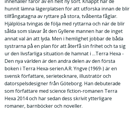
innehåller faror av en helt ny sort. Knappt har de
hunnit lämna lägerplatsen för att utforska innan de blir
tillfångatagna av ryttare på stora, tvåbenta fåglar.
Hjälplösa tvingas de följa med ryttarna och när de blir
sålda som slavar åt den Gyllene mannen har de inget
annat val än att lyda. Men i hemlighet jobbar de båda
systrarna på en plan för att återfå sin frihet och ta sig
ur den livsfarliga situation de hamnat i …Terra Hexa -
Den nya världen är den andra delen av den första
boken i Terra Hexa-serien.A.R. Yngve (1969-) är en
svensk författare, serietecknare, illustratör och
datorspelsdesigner från Göteborg. Han debuterade
som författare med science fiction-romanen Terra
Hexa 2014 och har sedan dess skrivit ytterligare
romaner, barnböcker och noveller.