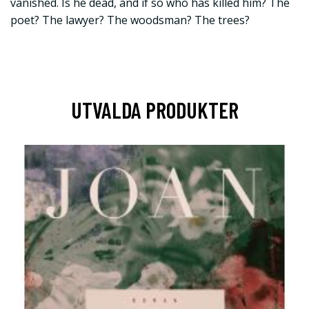
vanished. Is he dead, and if so who has killed him? The
poet? The lawyer? The woodsman? The trees?
UTVALDA PRODUKTER