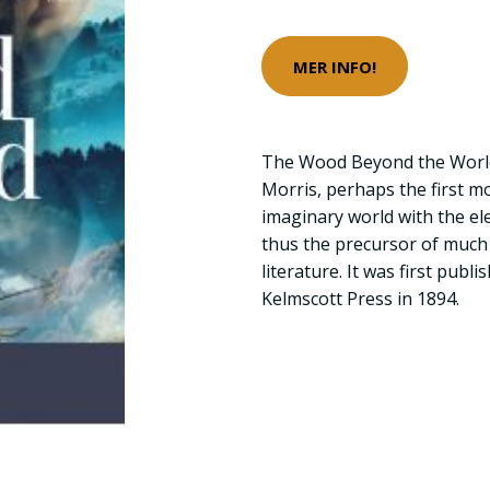
MER INFO!
The Wood Beyond the World 
Morris, perhaps the first m
imaginary world with the el
thus the precursor of much
literature. It was first publ
Kelmscott Press in 1894.